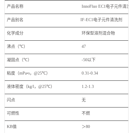
产品名称
电子元件清洗
InnoFluo EC1
产品别名
电子元件清洗剂
IF-EC1
化学成分
环保型溶剂混合物
沸点（
）
℃
47
凝固点（
）
以下
℃
-50
粘度（
，
）
mPa•s
@25℃
0.31-0.34
液体密度（
，
）
kg/l
@25℃
1.2-1.3
闪点
无
可燃性
不燃
值
＞
KB
80