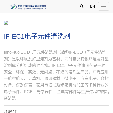
跳
')
过
EN
Toggle
导
naviga
航，
直
接
进
入
IF-EC1电子元件清洗剂
主
内
容
区
InnoFluo EC1电子元件清洗剂（简称IF-EC1电子元件清洗
剂）是以环境友好型溶剂为基材，同时复配其他环境友好型
溶剂成分所组成的混合物。IF-EC1电子元件清洗剂是一种
安全、环保、高效、无闪点、不燃的溶剂型产品，广泛应用
于航空航天、计算机、通讯器材、微电子、汽车电子、数控
设备、仪器仪表、家用电器以及精密机械加工等多种行业的
电子元件、PCB、光学器件、金属零部件等生产过程中的精
密清洗。
环境特性