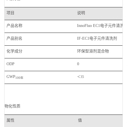
项目
说明
产品名称
电子元件清洗
InnoFluo EC1
产品别名
电子元件清洗剂
IF-EC1
化学成分
环保型溶剂混合物
ODP
0
GWP
＜
35
年
100
物化性质
属性
值