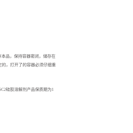
存本品，保持容器密闭，储存在
定的，打开了的容器必须仔细重
硅胶溶解剂产品保质期为
SC2
1