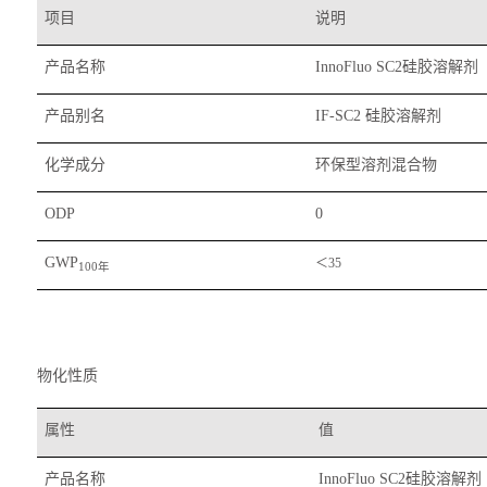
项目
说明
产品名称
硅胶溶解剂
InnoFluo SC2
产品别名
硅胶溶解剂
IF-SC2
化学成分
环保型溶剂混合物
ODP
0
GWP
＜
35
年
100
物化性质
属性
值
产品名称
硅胶溶解剂
InnoFluo SC2