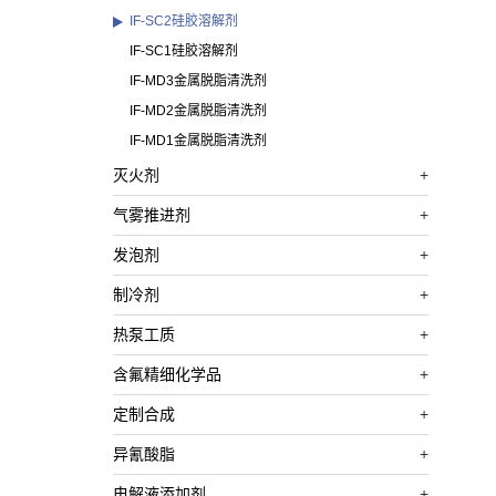
IF-SC2硅胶溶解剂
IF-SC1硅胶溶解剂
IF-MD3金属脱脂清洗剂
IF-MD2金属脱脂清洗剂
IF-MD1金属脱脂清洗剂
灭火剂
+
气雾推进剂
+
发泡剂
+
制冷剂
+
热泵工质
+
含氟精细化学品
+
定制合成
+
异氰酸脂
+
电解液添加剂
+