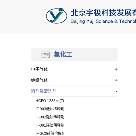
跳
')
过
导
航，
直
接
进
入
主
内
氟化工
容
区
电子气体
+
绝缘气体
+
溶剂及清洗剂
-
HCFO-1233zd(Z)
IF-003硅油稀释剂
IF-002硅油稀释剂
IF-001硅油稀释剂
IF-SC3硅胶溶解剂