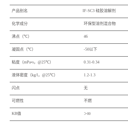
产品别名
硅胶溶解剂
IF-SC3
化学成分
环保型溶剂混合物
沸点（
）
℃
46
凝固点（
）
以下
℃
-50
粘度（
，
）
mPa•s
@25℃
0.31-0.34
液体密度（
，
）
kg/l
@25℃
1.2-1.3
闪点
无
可燃性
不燃
值
KB
＞
80