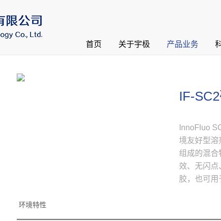
首页
关于宇极
产品业务
IF-S
InnoFlu
境友好型溶
组成的混合
效、无闪点
胶，也可用
环境特性