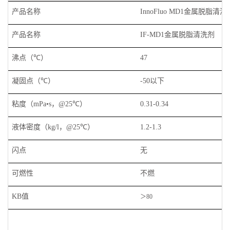
产品名称
金属脱脂清洗
InnoFluo MD1
产品名称
金属脱脂清洗剂
IF-MD1
沸点（
）
℃
47
凝固点（
）
以下
℃
-50
粘度（
，
）
mPa•s
@25℃
0.31-0.34
液体密度（
，
）
kg/l
@25℃
1.2-1.3
闪点
无
可燃性
不燃
值
KB
＞
80