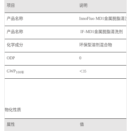
项目
说明
产品名称
金属脱脂清洗
InnoFluo MD1
产品名称
金属脱脂清洗剂
IF-MD1
化学成分
环保型溶剂混合物
ODP
0
GWP
＜
35
年
100
物化性质
属性
值