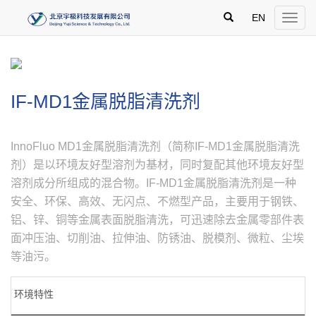
跳
')
过
EN
Toggle
导
naviga
航，
直
接
进
入
IF-MD1金属脱脂清洗剂
主
内
容
区
InnoFluo MD1金属脱脂清洗剂（简称IF-MD1金属脱脂清洗
剂）是以环境友好型溶剂为基材，同时复配其他环境友好型
溶剂成分所组成的混合物。IF-MD1金属脱脂清洗剂是一种
安全、环保、高效、无闪点、不燃型产品，主要用于钢铁、
铝、锌、铜等金属表面脱脂清洗，可迅速除去金属零部件表
面冲压油、切削油、拉伸油、防锈油、脱模剂、微粒、尘埃
等油污。
环境特性