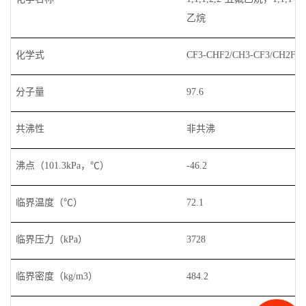
乙烷
化学式
CF3-CHF2/CH3-CF3/CH2F-C
分子量
97.6
共沸性
非共沸
沸点（
101.3kPa
，℃）
-46.2
临界温度（℃）
72.1
临界压力（
kPa
）
3728
临界密度（
kg/m3
）
484.2