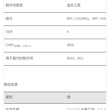
制冷剂类型
混合工质
组分
HFC-125(44%)，HFC-143a(
ODP
0
GWP
3850
100
年，
CO2=1
用于替代的制冷剂
R502
，
R22
物化性质
属性
值
化学名称
1,1,1,2,2-五氟乙烷，
1,1,1-
三