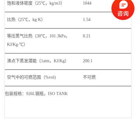
饱和液体密度（
25
℃，
kg/m3
）
1044
比热（
25
℃，
kg
∙
K
）
1.54
等压蒸气比热（
30
℃，
101.3kPa
，
0.21
KJ/Kg
∙
℃）
沸点下蒸发潜能
（
1atm
，
K
J/
Kg
）
200.1
空气中的可燃范围（
%vol)
不可燃
包装规格：926L钢瓶，ISO TANK