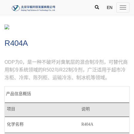
跳
')
过
EN
Toggle
导
naviga
航，
直
接
进
入
R404A
主
内
容
区
ODP为0，是一种不破坏对臭氧层的混合制冷剂，可替代商
用制冷系统领域的R502与R22制冷剂，广泛适用于超市冷
冻柜、冷库、陈列柜、运输冷冻、制冰机等领域。
产品信息概括
项目
说明
化学名称
R404A