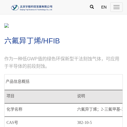
跳
')
过
EN
Toggle
导
naviga
航，
直
接
进
入
六氟异丁烯/HFIB
主
内
容
区
作为一种低GWP值的绿色环保新型干法刻蚀气体，可应用
于半导体的前段刻蚀。
产品信息概括
项目
说明
化学名称
六氟异丁烯；2-三氟甲基-3,3,
CAS号
382-10-5