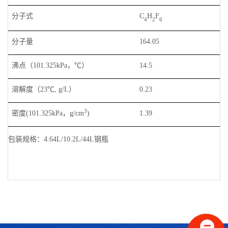
分子式
C
H
F
4
2
6
分子量
164.05
沸点（101.325kPa，℃）
14.5
溶解度（23℃, g/L）
0.23
3
密度(101.325kPa，g/cm
)
1.39
包装规格：
4.64L/10.2L/44L钢瓶